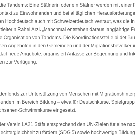
 die Tandems: Eine Stäfnerin oder ein Stäfner werden mit einer 
takt zu Einwohnenden und bei alltäglichen Herausforderungen
Hochdeutsch auch mit Schweizerdeutsch vertraut, was die Inte
ktleiterin Rahel Arzi. „Manchmal entstehen daraus langjährige F
die Organisation von Tandems. Die Koordinationsstelle bildet B
sen Angeboten in den Gemeinden und der Migrationsbevölkerung.
arf neue Angebote, organisiert Anlässe zur Begegnung und Integ
gen zur Verfügung.
ndenfonds zur Unterstützung von Menschen mit Migrationshintergr
bunden im Bereich Bildung – etwa für Deutschkurse, Spielgrupp
achsenen-Schwimmkurse eingesetzt.
 der Verein LA21 Stäfa entsprechend den UN-Zielen für eine na
lechtergleichheit zu fördern (SDG 5) sowie hochwertige Bildu