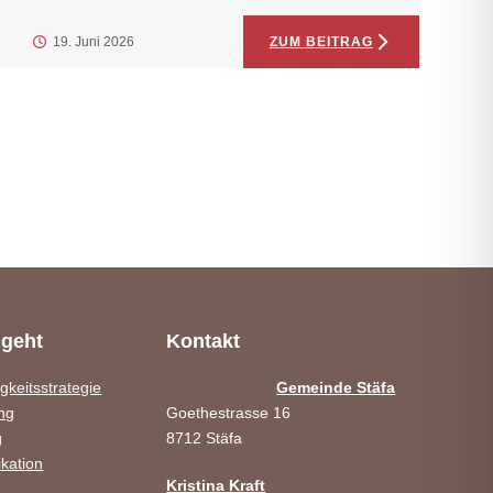
19. Juni 2026
ZUM BEITRAG
geht
Kontakt
gkeitsstrategie
Gemeinde Stäfa
ng
Goethestrasse 16
g
8712 Stäfa
kation
Kristina Kraft