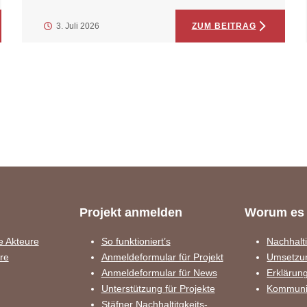
3. Juli 2026
ZUM BEITRAG
Projekt anmelden
Worum es 
e Akteure
So funktioniert’s
Nachhalti
ure
Anmeldeformular für Projekt
Umsetzu
Anmeldeformular für News
Erklärun
Unterstützung für Projekte
Kommuni
Stäfner Nachhaltitgkeits-