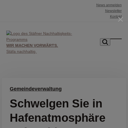
Skip
News anmelden
to
Newsletter
×
Kontakt
content
WIR MACHEN VORWÄRTS.
Mobil
Mobil
Stäfa nachhaltig.
Menü
Menü
öffnen
schlie
Gemeindeverwaltung
Schwelgen Sie in
Hafenatmosphäre