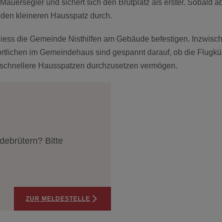
Mauersegler und sichert sich den Brutplatz als erster. Sobald a
n den kleineren Hausspatz durch.
ss die Gemeinde Nisthilfen am Gebäude befestigen. Inzwischen
ortlichen im Gemeindehaus sind gespannt darauf, ob die Flugkün
ig schnellere Hausspatzen durchzusetzen vermögen.
ebrütern? Bitte
ZUR MELDESTELLE