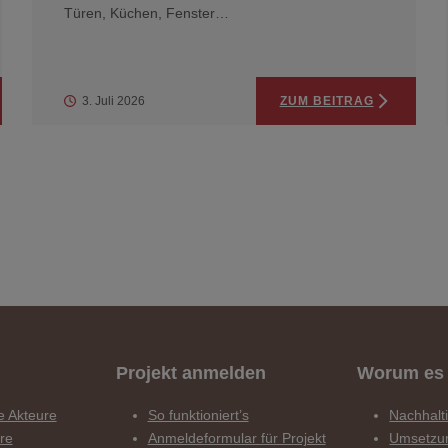
Türen, Küchen, Fenster…
3. Juli 2026
ZUM BEITRAG
Projekt anmelden
Worum es 
e Akteure
So funktioniert’s
Nachhalti
ure
Anmeldeformular für Projekt
Umsetzu