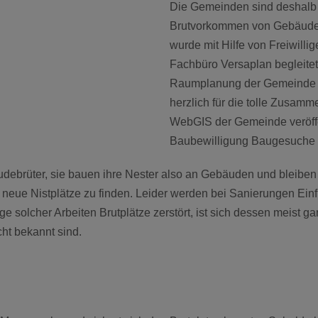
Die Gemeinden sind deshalb v
Brutvorkommen von Gebäudebrü
wurde mit Hilfe von Freiwill
Fachbüro Versaplan begleitet“
Raumplanung der Gemeinde St
herzlich für die tolle Zusam
WebGIS der Gemeinde veröffen
Baubewilligung Baugesuche 
ebrüter, sie bauen ihre Nester also an Gebäuden und bleiben 
 neue Nistplätze zu finden. Leider werden bei Sanierungen Einf
e solcher Arbeiten Brutplätze zerstört, ist sich dessen meist g
cht bekannt sind.