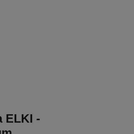
CHT
 ELKI -
rum