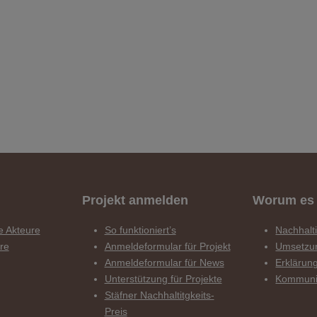
Projekt anmelden
Worum es 
e Akteure
So funktioniert’s
Nachhalti
ure
Anmeldeformular für Projekt
Umsetzu
Anmeldeformular für News
Erklärun
Unterstützung für Projekte
Kommuni
Stäfner Nachhaltitgkeits-
Preis