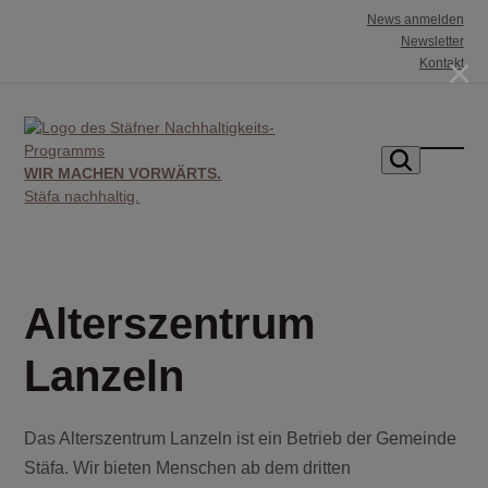
Skip
News anmelden
to
Newsletter
×
Kontakt
content
WIR MACHEN VORWÄRTS.
Mobil
Mobil
Stäfa nachhaltig.
Menü
Menü
öffnen
schlie
Alterszentrum
Lanzeln
Das Alterszentrum Lanzeln ist ein Betrieb der Gemeinde
Stäfa. Wir bieten Menschen ab dem dritten